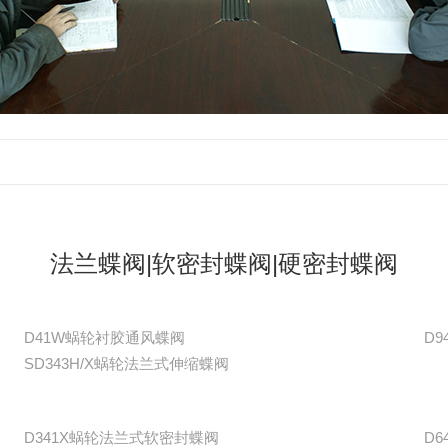
法兰蝶阀|软密封蝶阀|硬密封蝶阀
D41W蜗轮衬胶通风蝶阀
D
SD343H/X蜗轮法兰式伸缩蝶阀
D341X蜗轮法兰式软密封蝶阀
D