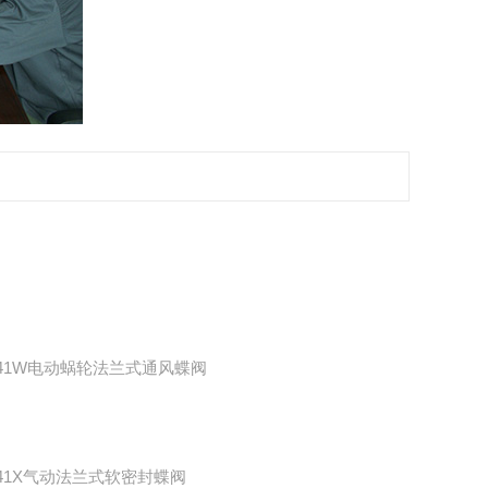
941W电动蜗轮法兰式通风蝶阀
641X气动法兰式软密封蝶阀